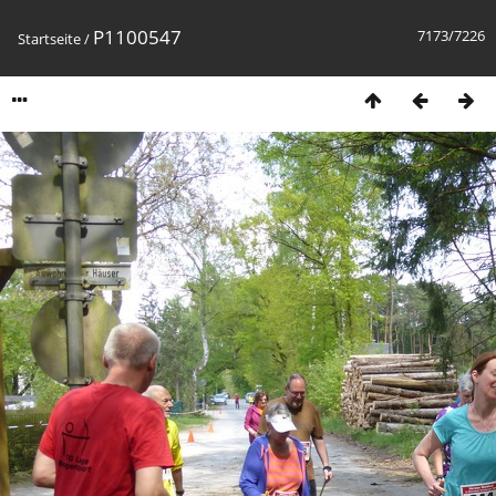
P1100547
7173/7226
Startseite
/