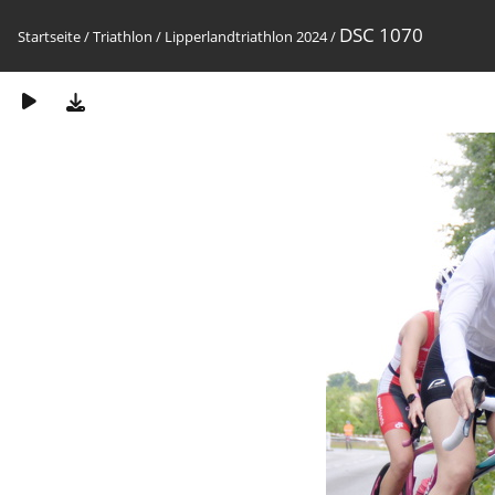
DSC 1070
Startseite
/
Triathlon
/
Lipperlandtriathlon 2024
/