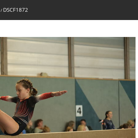
DSCF1872
/