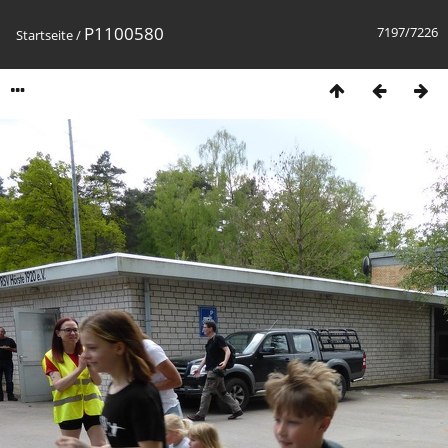
P1100580
7197/7226
Startseite
/