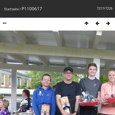
P1100617
7217/7226
Startseite
/